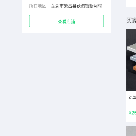
所在地区
芜湖市繁昌县荻港镇新河村
买
查看店铺
铝单
¥2