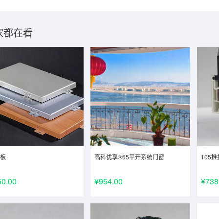
家都在看
板
高科优享®65平开系统门窗
105
50.00
¥954.00
¥738