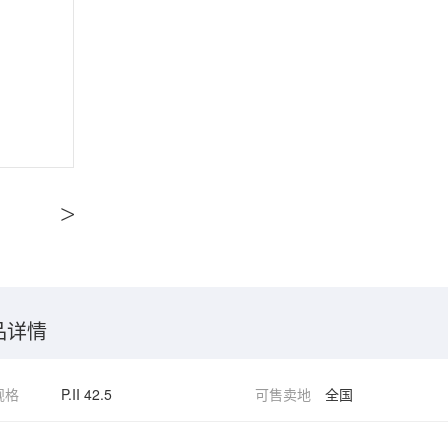
>
品详情
规格
P.II 42.5
可售卖地
全国