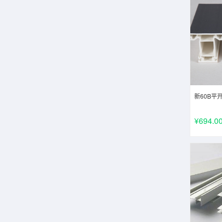
新60B平
¥694.0