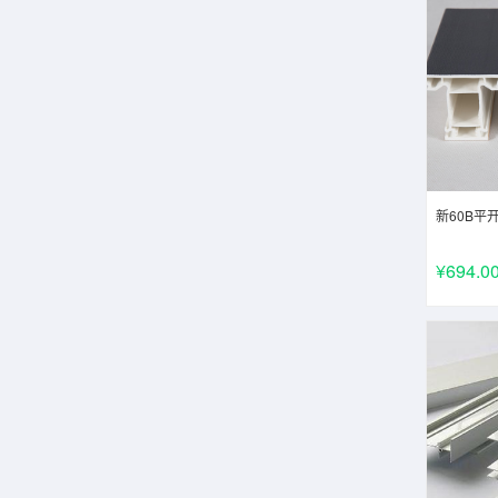
新60B平
¥694.0