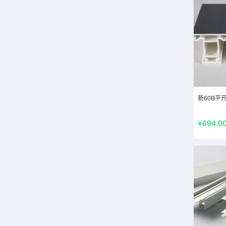
新60B平
¥694.0